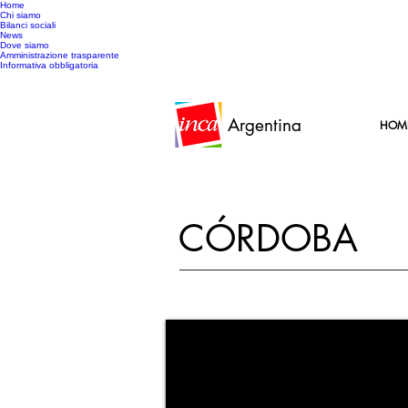
Home
Chi siamo
Bilanci sociali
News
Dove siamo
Amministrazione trasparente
Informativa obbligatoria
Argentina
HOM
CÓRDOBA