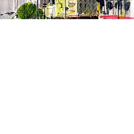
oramiento gratuito en
e 1945.
ACTO
á tu sede más cercana
léfono y horarios disponibles en la
cion de cada sede.