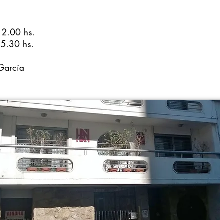
12.00 hs.
15.30 hs.
García