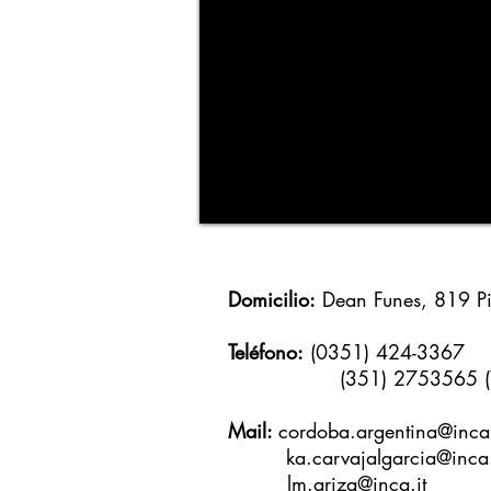
Domicilio:
Dean Funes, 819 Pi
Teléfono:
(0351) 424-3367
(351) 2753565 (Wh
Mail:
cordoba.argentina@inca.
ka.carvajalgarcia@inca.
lm.ariza@inca.it