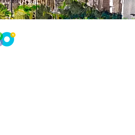
El Patronato INCA Argentina brinda asistencia y ases
materia de previsión social italiana y argentina desd
ENLACES ÚTILES
CONT
INCA Internacional
CGIL
Encontr
INPS Italia
Embajada de Italia en Argentina
Mail, te
Consulado Italiano en Buenos Aires
informa
Anses Argentina