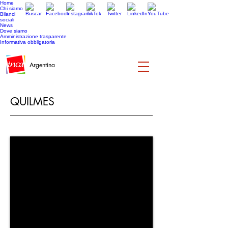
Home
Chi siamo
Bilanci
sociali
News
Dove siamo
Amministrazione trasparente
Informativa obbligatoria
Argentina
QUILMES