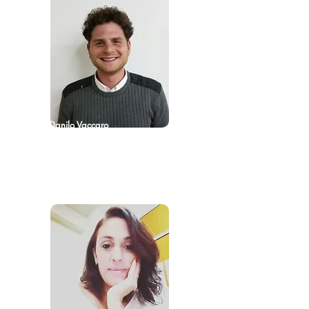
Danilo Vaccaro
Responsable
d.vaccaro@inca.it