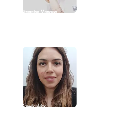
Georgina Mancuso
Operadora
eg.mancuso@inca.it
Pamela Ariza
Operadora
pa.ariza@inca.it